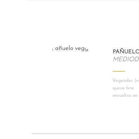
PAÑUELO
MEDIOD
Vegetales (m
queso brie
envueltos en 